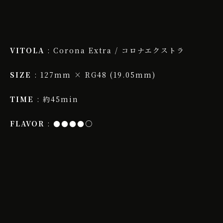
VITOLA
: Corona Extra / コロナエクストラ
SIZE
: 127mm × RG48 (19.05mm)
TIME
: 約45min
FLAVOR
: ●●●●○