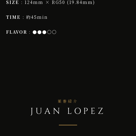
SIZE
: 124mm × RG50 (19.84mm)
TIME
: 約45min
FLAVOR
: ●●●○○
葉巻紹介
JUAN LOPEZ